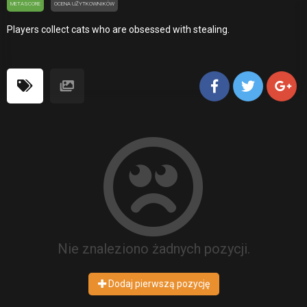
METASCORE
OCENA UŻYTKOWNIKÓW
Players collect cats who are obsessed with stealing.
Nie znaleziono żadnych pozycji.
Dodaj pierwszą pozycję