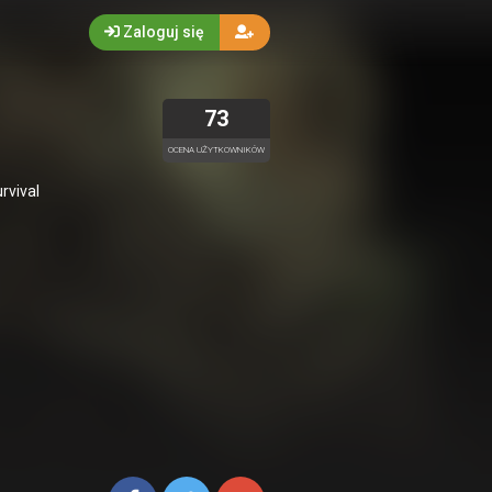
Zaloguj się
73
OCENA UŻYTKOWNIKÓW
rvival