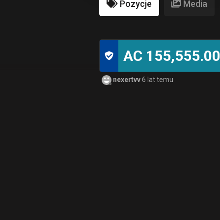
Pozycje
Media
AC 155,555.0
nexertvv
6 lat temu