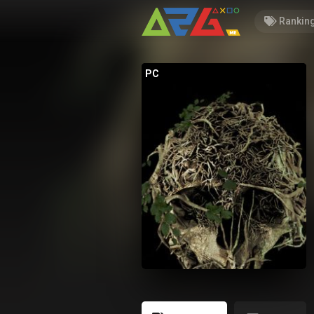
Rankin
PC