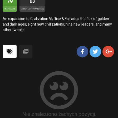
79
62
METASCORE
OCENA UŻYTKOWNIKÓW
An expansion to Civilization VI, Rise & Fall adds the flux of golden
and dark ages, eight new civilizations, nine new leaders, and many
other tweaks.
Nie znaleziono żadnych pozycji.