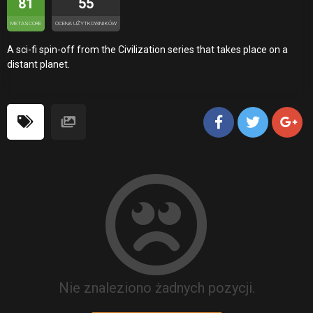
81
55
METASCORE
OCENA UŻYTKOWNIKÓW
A sci-fi spin-off from the Civilization series that takes place on a
distant planet.
Nie znaleziono żadnych pozycji.