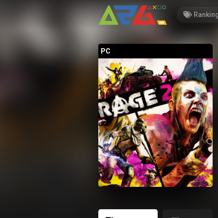
Rankin
PC