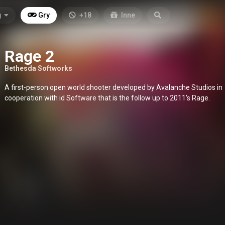
g
Gry
+18
Inne
Rage 2
Bethesda Softworks
A first-person open world shooter developed by Avalanche Studios in
cooperation with id Software that is the follow up to 2011's Rage.