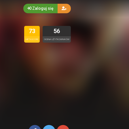
Zaloguj się
73
56
METASCORE
OCENA UŻYTKOWNIKÓW