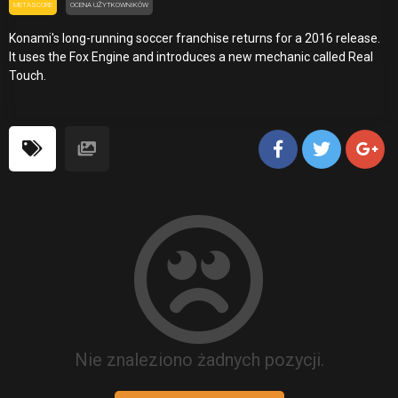
METASCORE
OCENA UŻYTKOWNIKÓW
Konami's long-running soccer franchise returns for a 2016 release.
It uses the Fox Engine and introduces a new mechanic called Real
Touch.
Nie znaleziono żadnych pozycji.