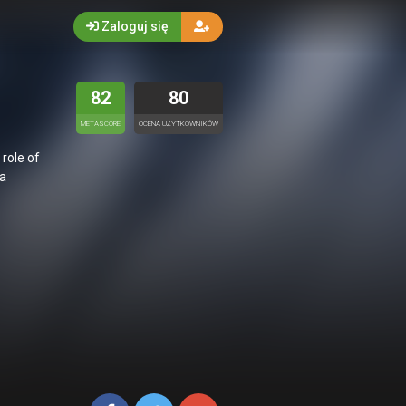
Zaloguj się
82
80
METASCORE
OCENA UŻYTKOWNIKÓW
role of
 a