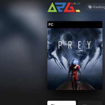
Rankin
PC