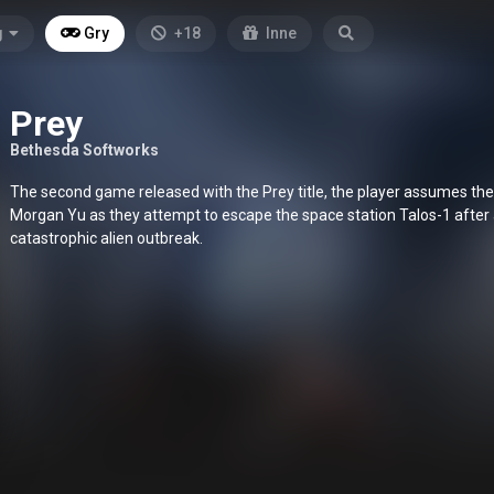
g
Gry
+18
Inne
Prey
Bethesda Softworks
The second game released with the Prey title, the player assumes the 
Morgan Yu as they attempt to escape the space station Talos-1 after
catastrophic alien outbreak.