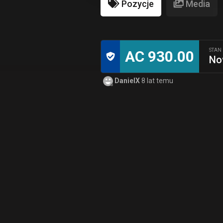
Pozycje
Media
STAN
AC 930.00
No
DanielX
8 lat temu