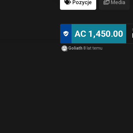
Pozycje
Media
AC 1,450.00
Goliath
8 lat temu