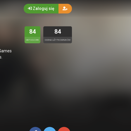
Zaloguj się
84
84
METASCORE
OCENA UŻYTKOWNIKÓW
umGames
s.