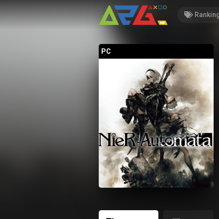
Rankin
PC