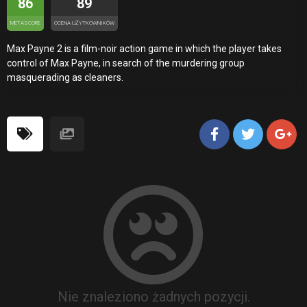
86
89
METASCORE
OCENA UŻYTKOWNIKÓW
Max Payne 2 is a film-noir action game in which the player takes
control of Max Payne, in search of the murdering group
masquerading as cleaners.
Nie znaleziono żadnych pozycji.