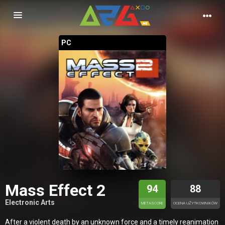
Nawigacja
PC
Mass Effect 2
94
88
Electronic Arts
METASCORE
OCENA UŻYTKOWNIKÓW
After a violent death by an unknown force and a timely reanimation