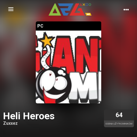
Nawigacja
PC
Heli Heroes
64
Zuxxez
OCENA UŻYTKOWNIKÓW