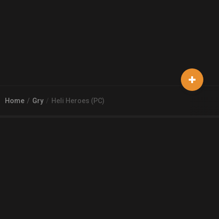
Home
Gry
Heli Heroes (PC)
© 2026
Arena 2 Game
| Wszelkie zgłoszenia i reklamacje prosimy
kierować na adres
pomoc@a2g.me
Regulamin