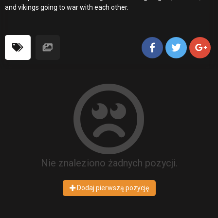
and vikings going to war with each other.
Nie znaleziono żadnych pozycji.
Dodaj pierwszą pozycję