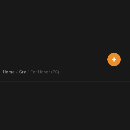
Home
Gry
For Honor (PC)
© 2026
Arena 2 Game
| Wszelkie zgłoszenia i reklamacje prosimy