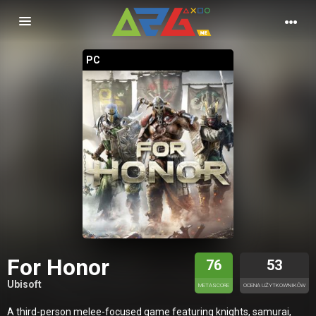
Nawigacja
PC
For Honor
76
53
Ubisoft
METASCORE
OCENA UŻYTKOWNIKÓW
A third-person melee-focused game featuring knights, samurai,