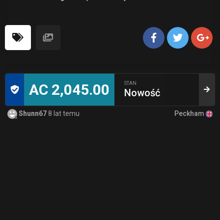
STAN
AC 2,045.00
Nowość
Peckham
Shunn67
8 lat temu