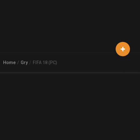
Home
Gry
FIFA 18 (PC)
© 2026
Arena 2 Game
| Wszelkie zgłoszenia i reklamacje prosimy
kierować na adres
pomoc@a2g.me
Regulamin