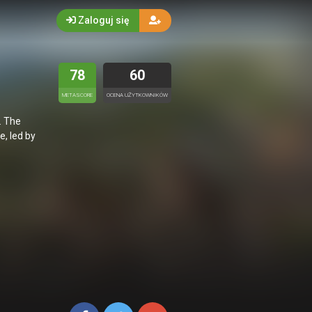
Zaloguj się
78
60
METASCORE
OCENA UŻYTKOWNIKÓW
. The
, led by