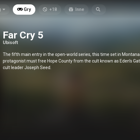
g
Gry
+18
Inne
Far Cry 5
Ubisoft
The fifth main entry in the open-world series, this time set in Montana
protagonist must free Hope County from the cult known as Eden’s Gate
cult leader Joseph Seed.