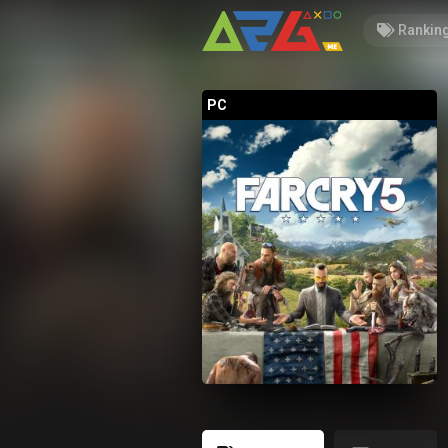
Rankin
PC