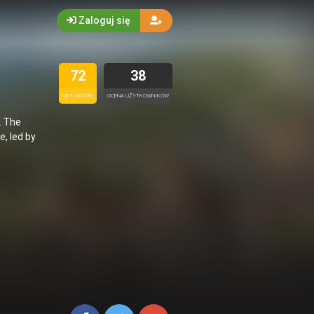
Zaloguj się
72
38
METASCORE
OCENA UŻYTKOWNIKÓW
. The
, led by