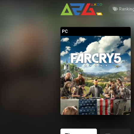
Rankin
PC