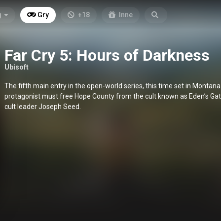
g
Gry
+18
Inne
Far Cry 5: Hours of Darkness
Ubisoft
The fifth main entry in the open-world series, this time set in Montana
protagonist must free Hope County from the cult known as Eden’s Gate
cult leader Joseph Seed.