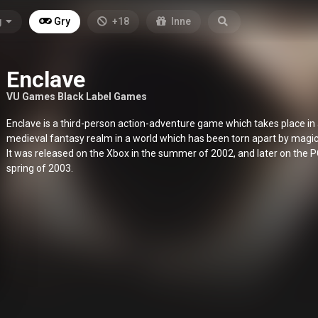
g
Gry
+18
Inne
Enclave
VU Games Black Label Games
Enclave is a third-person action-adventure game which takes place in
medieval fantasy realm in a world which has been torn apart by magic 
It was released on the Xbox in the summer of 2002, and later on the PC
spring of 2003.