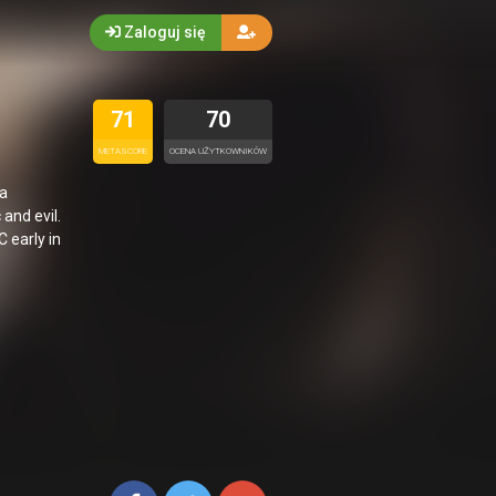
Zaloguj się
71
70
METASCORE
OCENA UŻYTKOWNIKÓW
 a
and evil.
 early in