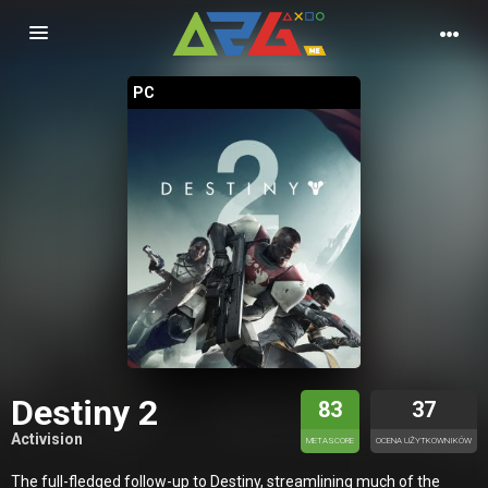
Nawigacja
PC
Destiny 2
83
37
Activision
METASCORE
OCENA UŻYTKOWNIKÓW
The full-fledged follow-up to Destiny, streamlining much of the