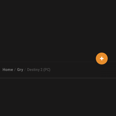
Home
Gry
Destiny 2 (PC)
© 2026
Arena 2 Game
| Wszelkie zgłoszenia i reklamacje prosimy