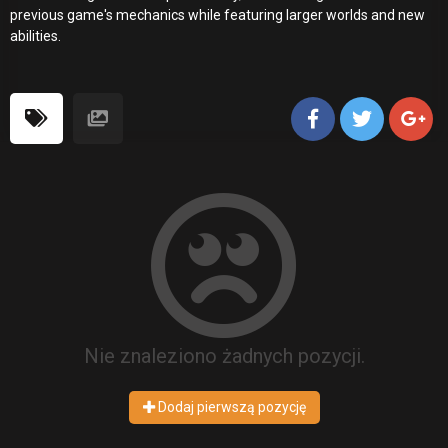
previous game's mechanics while featuring larger worlds and new
abilities.
Nie znaleziono żadnych pozycji.
Dodaj pierwszą pozycję