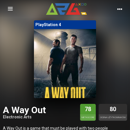
Nawigacja
PlayStation 4
A Way Out
78
80
Electronic Arts
METASCORE
OCENA UŻYTKOWNIKÓW
A Way Out is a game that must be played with two people