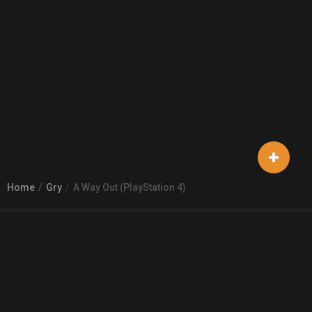
Home
Gry
A Way Out (PlayStation 4)
© 2026
Arena 2 Game
| Wszelkie zgłoszenia i reklamacje prosimy