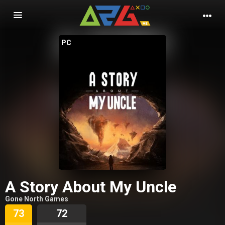
Nawigacja
PC
A Story About My Uncle
Gone North Games
73
72