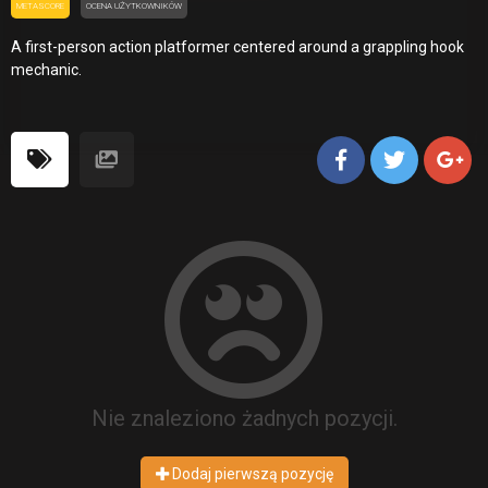
METASCORE
OCENA UŻYTKOWNIKÓW
A first-person action platformer centered around a grappling hook
mechanic.
Nie znaleziono żadnych pozycji.
Dodaj pierwszą pozycję