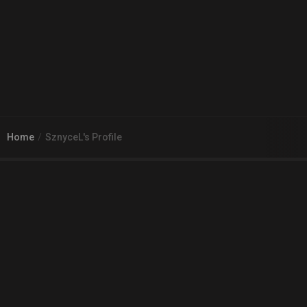
Home
SznyceL's Profile
© 2026
Arena 2 Game
| Wszelkie zgłoszenia i reklamacje prosimy
kierować na adres
pomoc@a2g.me
Regulamin