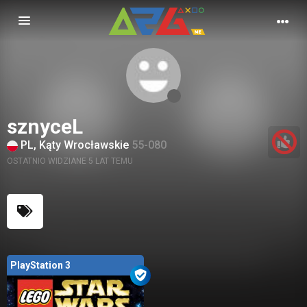
Nawigacja
sznyceL
PL, Kąty Wrocławskie
55-080
OSTATNIO WIDZIANE 5 LAT TEMU
PlayStation 3