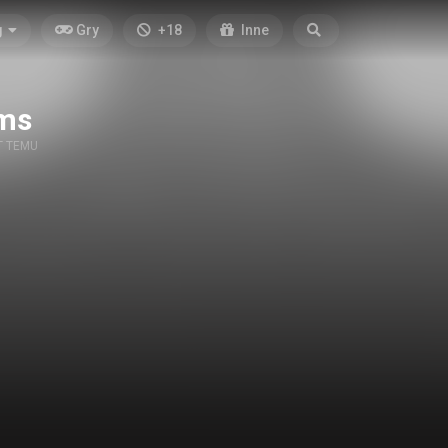
g
Gry
+18
Inne
ams
T TEMU