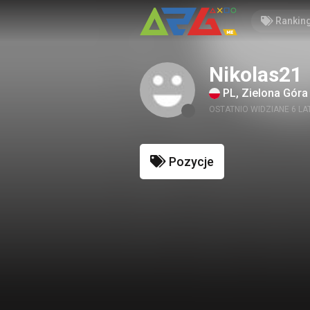
Rankin
Nikolas21
PL, Zielona Gór
OSTATNIO WIDZIANE 6 LA
Pozycje