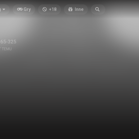
g
Gry
+18
Inne
a
65-325
T TEMU