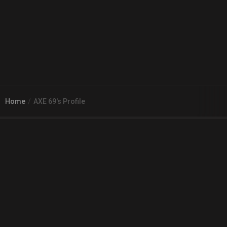
Home
AXE 69's Profile
© 2026
Arena 2 Game
| Wszelkie zgłoszenia i reklamacje prosimy
kierować na adres
pomoc@a2g.me
Regulamin