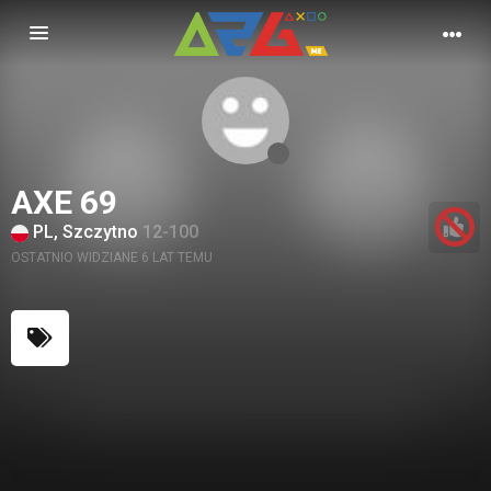
Nawigacja
AXE 69
PL, Szczytno
12-100
OSTATNIO WIDZIANE 6 LAT TEMU