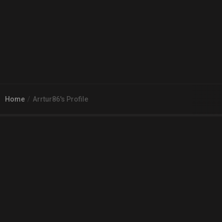
Home
Arrtur86's Profile
© 2026
Arena 2 Game
| Wszelkie zgłoszenia i reklamacje prosimy
kierować na adres
pomoc@a2g.me
Regulamin