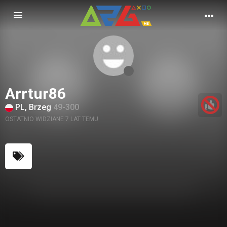
Nawigacja
Arrtur86
PL, Brzeg
49-300
OSTATNIO WIDZIANE 7 LAT TEMU