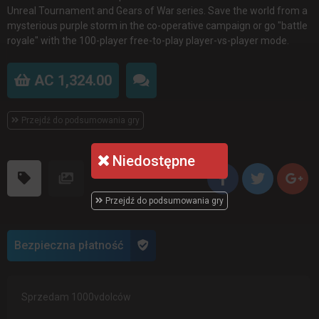
Unreal Tournament and Gears of War series. Save the world from a
mysterious purple storm in the co-operative campaign or go "battle
royale" with the 100-player free-to-play player-vs-player mode.
AC 1,324.00
Przejdź do podsumowania gry
Niedostępne
Przejdź do podsumowania gry
Bezpieczna płatność
Sprzedam 1000vdolców