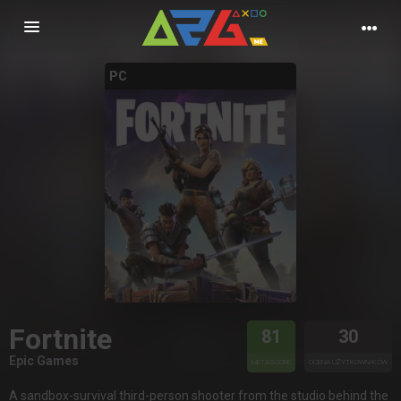
Nawigacja
PC
Fortnite
81
30
Epic Games
METASCORE
OCENA UŻYTKOWNIKÓW
A sandbox-survival third-person shooter from the studio behind the