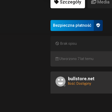
Szczegóły
Media
Bezpieczna płatność
Brak opisu
Utworzono 7 lat temu
bullstore.net
Ilość: Dostępny