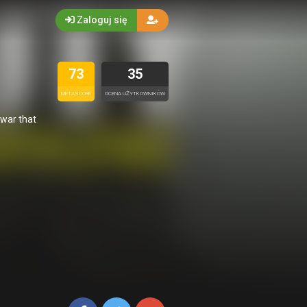
Zaloguj się
73
35
METASCORE
OCENA UŻYTKOWNIKÓW
 war that