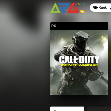
Rankin
PC