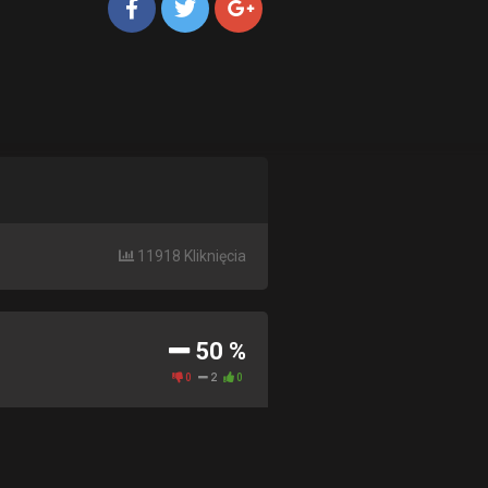
11918 Kliknięcia
50 %
0
2
0