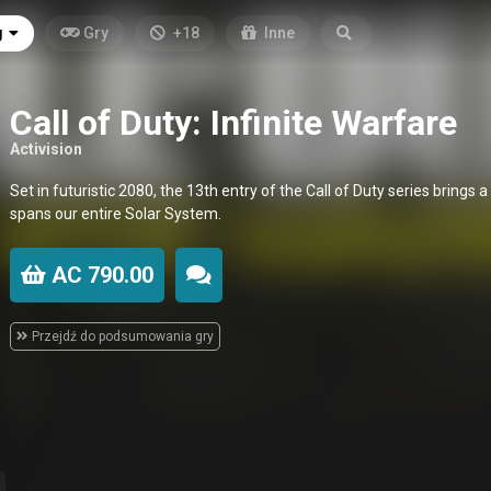
g
Gry
+18
Inne
Call of Duty: Infinite Warfare
Activision
Set in futuristic 2080, the 13th entry of the Call of Duty series brings a
spans our entire Solar System.
AC 790.00
Przejdź do podsumowania gry