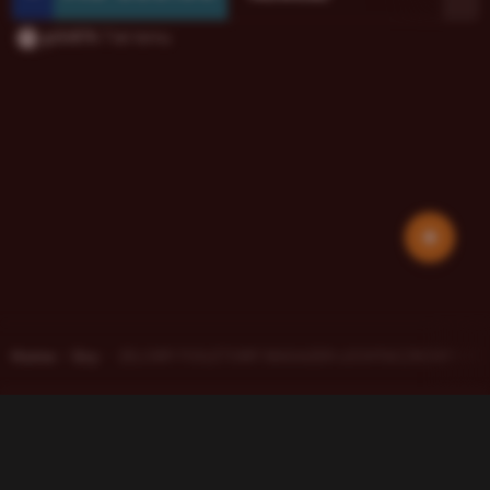
giGi876
7 lat temu
Home
Gry
ŻELOWY FIOLETOWY MASAŻER ŁECHTACZKOWY I PUNK