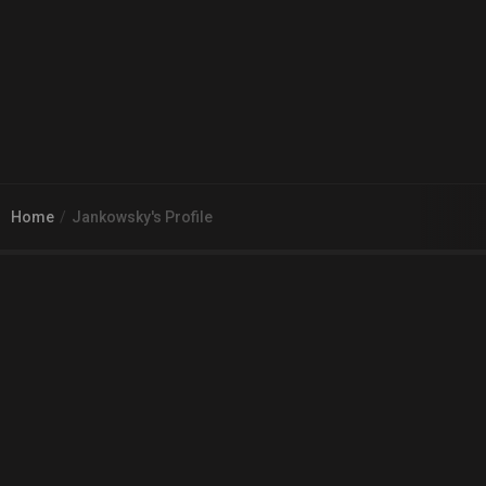
Home
Jankowsky's Profile
© 2026
Arena 2 Game
| Wszelkie zgłoszenia i reklamacje prosimy
kierować na adres
pomoc@a2g.me
Regulamin