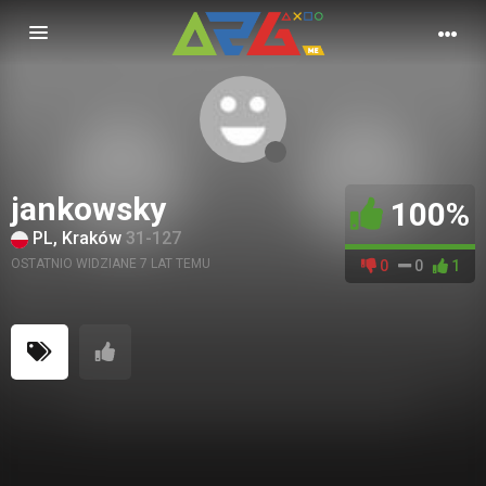
Nawigacja
jankowsky
100%
PL, Kraków
31-127
OSTATNIO WIDZIANE 7 LAT TEMU
0
0
1