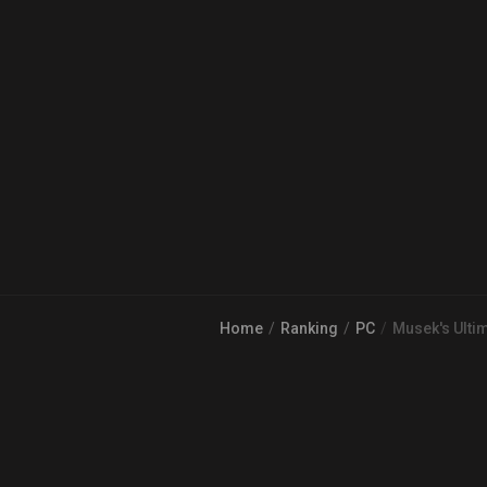
Home
Ranking
PC
Musek's Ulti