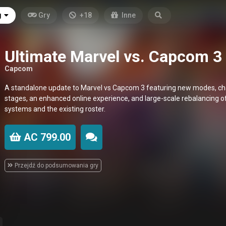
g
Gry
+18
Inne
Ultimate Marvel vs. Capcom 3
Capcom
A standalone update to Marvel vs Capcom 3 featuring new modes, ch
stages, an enhanced online experience, and large-scale rebalancing o
systems and the existing roster.
AC 799.00
Przejdź do podsumowania gry