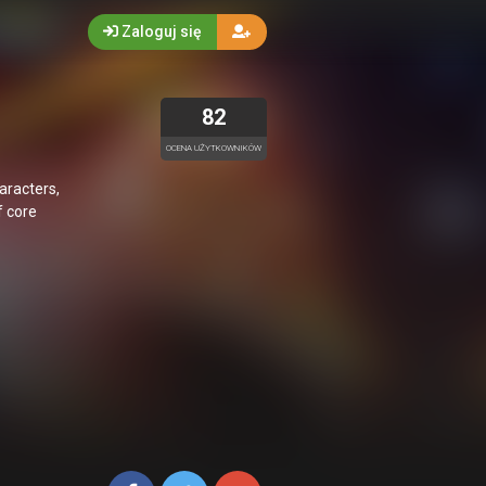
Zaloguj się
82
OCENA UŻYTKOWNIKÓW
aracters,
f core