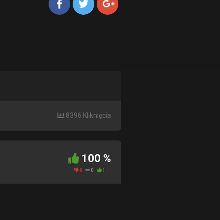
8396 Kliknięcia
100 %
0
0
1