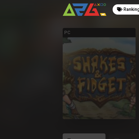
Rankin
PC