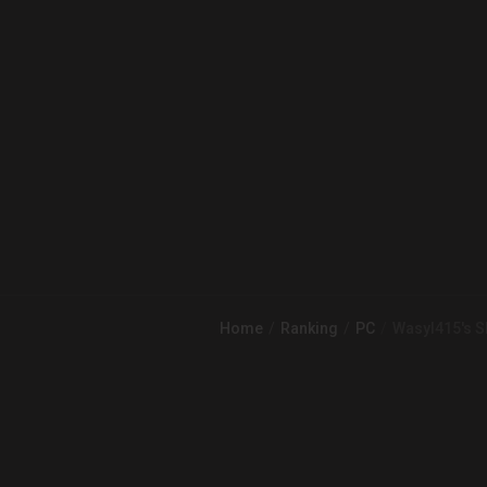
Home
Ranking
PC
Wasyl415's S