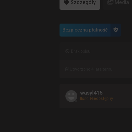
Szczegóły
Media
Bezpieczna płatność
Brak opisu
Utworzono 4 lata temu
wasyl415
Ilość: Niedostępny