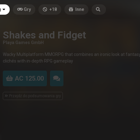
g
Gry
+18
Inne
Shakes and Fidget
Playa Games GmbH
Wacky Multiplatform MMORPG that combines an ironic look at fantas
clichés with in-depth RPG gameplay
AC 125.00
Przejdź do podsumowania gry