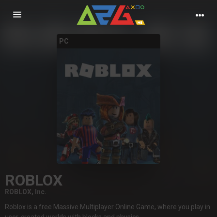
Nawigacja
PC
ROBLOX
ROBLOX, Inc.
Roblox is a free Massive Multiplayer Online Game, where you play in
user-created worlds with blocks and physics.