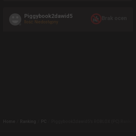
Piggybook2dawid5
Brak ocen
Ilość: Niedostępny
Home
Ranking
PC
Piggybook2dawid5's ROBLOX (PC) Rankin