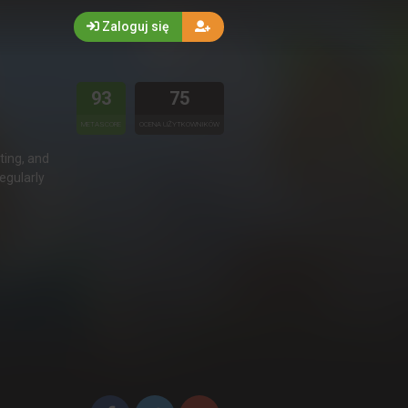
Zaloguj się
93
75
METASCORE
OCENA UŻYTKOWNIKÓW
ting, and
regularly