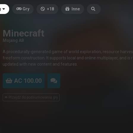
g
Gry
+18
Inne
Minecraft
Mojang AB
A procedurally-generated game of world exploration, resource harves
freeform construction. It supports local and online multiplayer, and is 
updated with new content and features.
AC 100.00
Przejdź do podsumowania gry