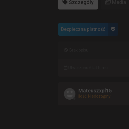
Szczegóły
Media
Bezpieczna płatność
Brak opisu
Utworzono 6 lat temu
Mateuszxpl15
Ilość: Niedostępny