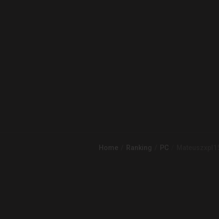
Home
Ranking
PC
Mateuszxpl15