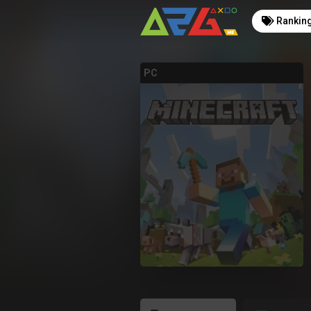
Rankin
PC