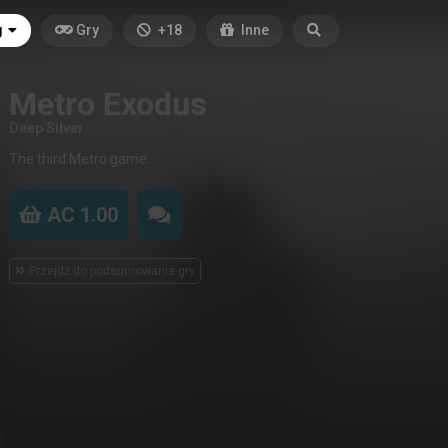
g
Gry
+18
Inne
Metro Exodus
Deep Silver
The third Metro game.
AC 1.00
Przejdź do podsumowania gry