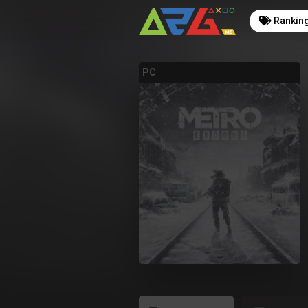
Rankin
PC