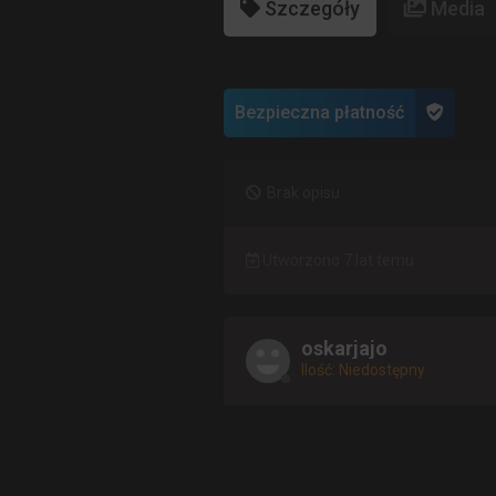
Szczegóły
Media
Bezpieczna płatność
Brak opisu
Utworzono 7 lat temu
oskarjajo
Ilość: Niedostępny