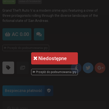
METASCORE
OCENA UŻYTKOWNIKÓW
Grand Theft Auto V is a modern crime epic featuring a crew of
three protagonists rolling through the diverse landscape of the
fictional state of San Andreas.
AC 0.00
Przejdź do podsumowania gry
Niedostępne
Przejdź do podsumowania gry
Bezpieczna płatność
Brak opisu