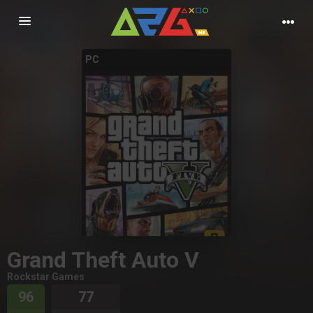
Nawigacja
PC
Grand Theft Auto V
Rockstar Games
96
77