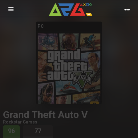
Nawigacja
PC
Grand Theft Auto V
Rockstar Games
96
77