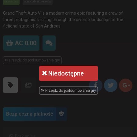
METASCORE
OCENA UŻYTKOWNIKÓW
Grand Theft Auto V is a modern crime epic featuring a crew of
three protagonists rolling through the diverse landscape of the
fictional state of San Andreas.
AC 0.00
Przejdź do podsumowania gry
Niedostępne
Przejdź do podsumowania gry
Bezpieczna płatność
Brak opisu