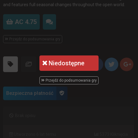
and features full seasonal changes throughout the open world.
AC 4.75
Przejdź do podsumowania gry
Niedostępne
Przejdź do podsumowania gry
Bezpieczna płatność
Brak opisu
Utworzono 6 lat temu
5373 Kliknięcia