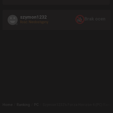
szymon1232
Brak ocen
Ilość: Niedostępny
Home
Ranking
PC
Szymon1232's Forza Horizon 4 (PC) Ranki