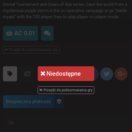
Unreal Tournament and Gears of War series. Save the world from a
mysterious purple storm in the co-operative campaign or go "battle
royale" with the 100-player free-to-play player-vs-player mode.
AC 0.01
Przejdź do podsumowania gry
Niedostępne
Przejdź do podsumowania gry
Bezpieczna płatność
Elo