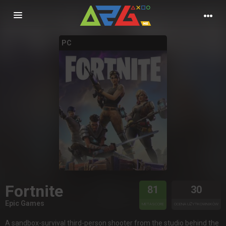
Nawigacja
PC
Fortnite
81
30
Epic Games
METASCORE
OCENA UŻYTKOWNIKÓW
A sandbox-survival third-person shooter from the studio behind the