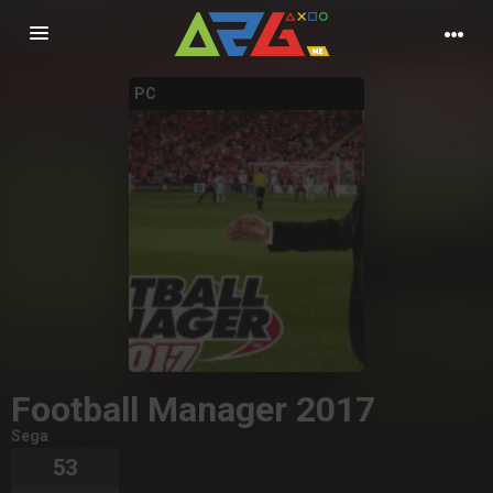
Nawigacja
PC
Football Manager 2017
Sega
53