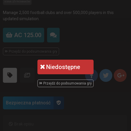
OCENA UŻYTKOWNIKÓW
Manage 2,500 football clubs and over 500,000 players in this
updated simulation.
AC 125.00
Przejdź do podsumowania gry
Niedostępne
Przejdź do podsumowania gry
Bezpieczna płatność
Brak opisu