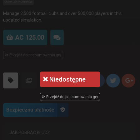
OCENA UŻYTKOWNIKÓW
Manage 2,500 football clubs and over 500,000 players in this
updated simulation.
AC 125.00
Przejdź do podsumowania gry
Niedostępne
Przejdź do podsumowania gry
Bezpieczna płatność
JAK POBRAĆ KLUCZ