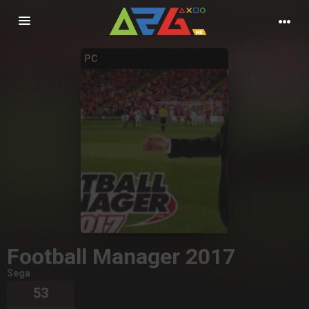
Nawigacja
PC
Football Manager 2017
Sega
53