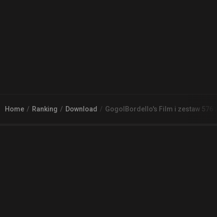
Home
Ranking
Download
GogolBordello's Film i zestaw 576
© 2026
Arena 2 Game
| Wszelkie zgłoszenia i reklamacje prosimy
kierować na adres
pomoc@a2g.me