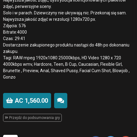
zdjęć, perwersyjne sceny.
Solo i w parach. Dziewczyny nie ukrywają nic. Przekonaj się sam.
Najwyższa jakość zdjęć w rezolucji 1280x720 px.
Zdjęcia: 576
Bitrate:
4000
Czas: 29:41
Dostarczenie zakupionego produktu nastąpi do 48h po dokonaniu
zakupu.
Tagi: RAW mpeg 1920x1080 25000kbps, HD Video 1280 x 720
4000kbps wmv, Hardcore, Teen, B Cup, Caucasian, Flexible Girl,
Brunette , Preview, Anal, Shaved Pussy, Facial Cum Shot, Blowjob ,
Gonzo
AC 1,560.00
Przejdź do podsumowania gry