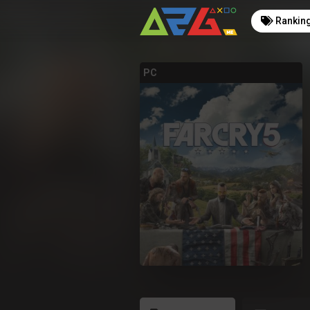
Rankin
PC