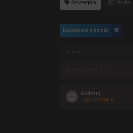
Szczegóły
Media
Bezpieczna płatność
Brak opisu
Utworzono 8 lat temu
Andrzej
Ilość: Niedostępny