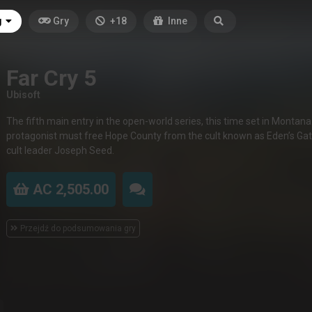
g
Gry
+18
Inne
Far Cry 5
Ubisoft
The fifth main entry in the open-world series, this time set in Montana
protagonist must free Hope County from the cult known as Eden’s Gate
cult leader Joseph Seed.
AC 2,505.00
Przejdź do podsumowania gry