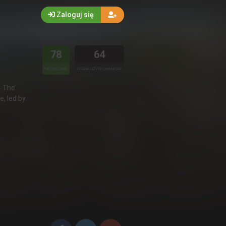
Zaloguj się
78
64
METASCORE
OCENA UŻYTKOWNIKÓW
. The
, led by