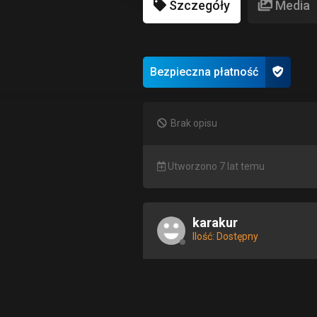
Szczegóły
Media
Bezpieczna płatność
Brak opisu
Utworzono 7 lat temu
karakur
Ilość: Dostępny