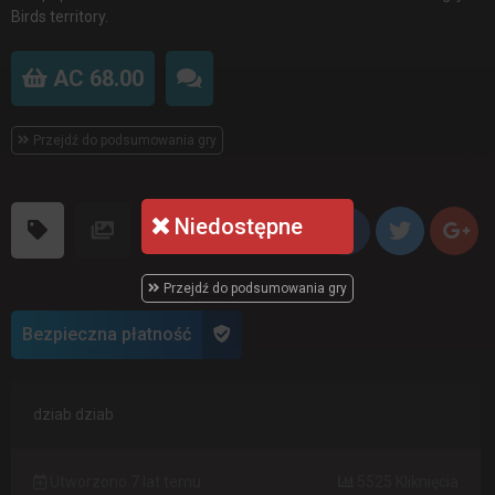
Birds territory.
AC 68.00
Przejdź do podsumowania gry
Niedostępne
Przejdź do podsumowania gry
Bezpieczna płatność
dziab dziab
Utworzono 7 lat temu
5525 Kliknięcia