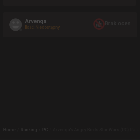
Arvenqa
Brak ocen
Ilość: Niedostępny
Home
Ranking
PC
Arvenqa's Angry Birds Star Wars (PC) Ran