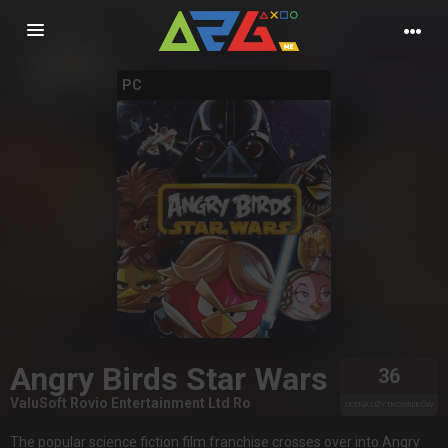
Nawigacja
PC
Angry Birds Star Wars
36
ValuSoft Rovio Entertainment Ltd Ro
OCENA UŻYTKOWNIKÓW
The popular science fiction film franchise crosses over into Angry