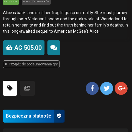
METASCORE
OCENA UŻYTKOWNIKÓW
Alice is back, and so is her fragile grasp on reality. She must journey
through both Victorian London and the dark world of Wonderland to
retain her sanity and find out the truth behind her family's deaths, in
this long-awaited sequel to American McGee's Alice.
AC 505.00
Przejdź do podsumowania gry
Bezpieczna płatność