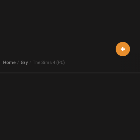
Home
Gry
The Sims 4 (PC)
© 2026
Arena 2 Game
| Wszelkie zgłoszenia i reklamacje prosimy
kierować na adres
pomoc@a2g.me
Regulamin