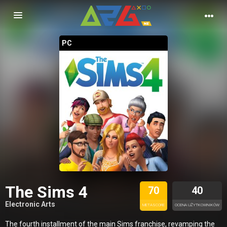
Nawigacja
PC
The Sims 4
70
40
Electronic Arts
METASCORE
OCENA UŻYTKOWNIKÓW
The fourth installment of the main Sims franchise, revamping the