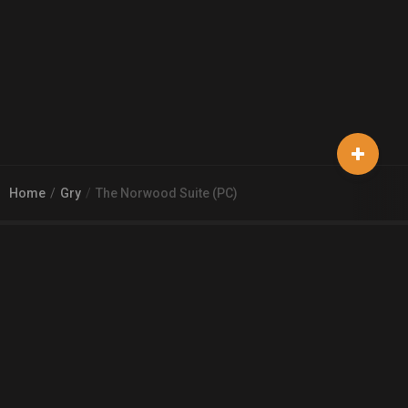
Home
Gry
The Norwood Suite (PC)
© 2026
Arena 2 Game
| Wszelkie zgłoszenia i reklamacje prosimy
kierować na adres
pomoc@a2g.me