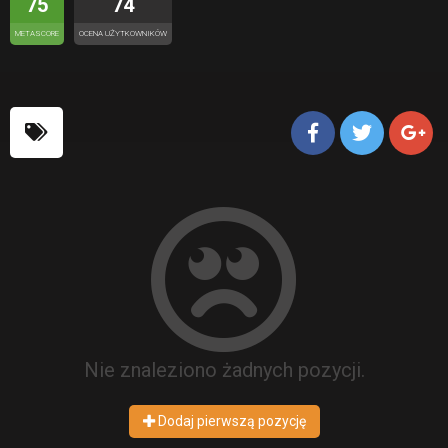
75
74
METASCORE
OCENA UŻYTKOWNIKÓW
Nie znaleziono żadnych pozycji.
Dodaj pierwszą pozycję