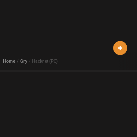
Home
Gry
Hacknet (PC)
© 2026
Arena 2 Game
| Wszelkie zgłoszenia i reklamacje prosimy
kierować na adres
pomoc@a2g.me
Regulamin