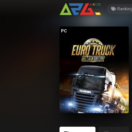
Rankin
PC