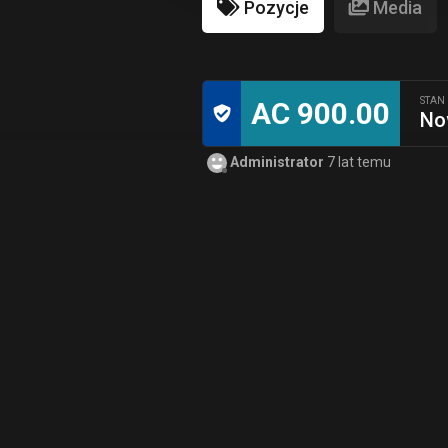
Pozycje
Media
STAN
AC 900.00
No
Administrator
7 lat temu