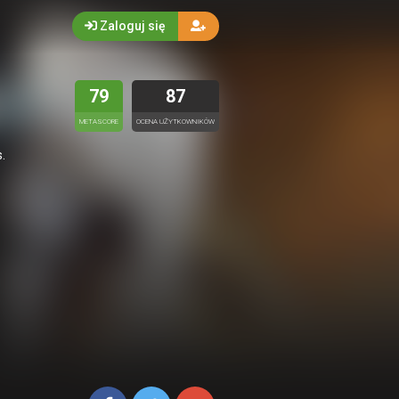
Zaloguj się
79
87
METASCORE
OCENA UŻYTKOWNIKÓW
.