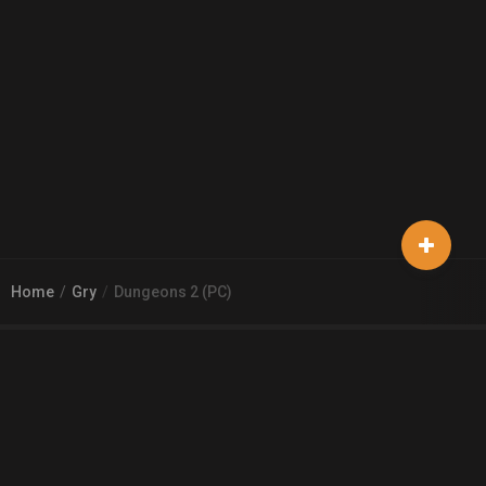
Home
Gry
Dungeons 2 (PC)
© 2026
Arena 2 Game
| Wszelkie zgłoszenia i reklamacje prosimy