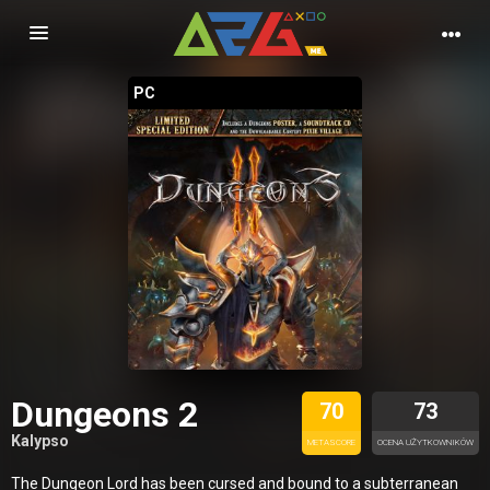
Nawigacja
PC
Dungeons 2
70
73
Kalypso
METASCORE
OCENA UŻYTKOWNIKÓW
The Dungeon Lord has been cursed and bound to a subterranean